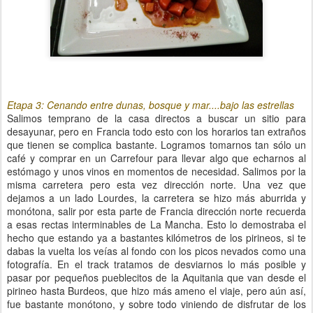
Etapa 3: Cenando entre dunas, bosque y mar....bajo las estrellas
Salimos temprano de la casa directos a buscar un sitio para
desayunar, pero en Francia todo esto con los horarios tan extraños
que tienen se complica bastante. Logramos tomarnos tan sólo un
café y comprar en un Carrefour para llevar algo que echarnos al
estómago y unos vinos en momentos de necesidad. Salimos por la
misma carretera pero esta vez dirección norte. Una vez que
dejamos a un lado Lourdes, la carretera se hizo más aburrida y
monótona, salir por esta parte de Francia dirección norte recuerda
a esas rectas interminables de La Mancha. Esto lo demostraba el
hecho que estando ya a bastantes kilómetros de los pirineos, si te
dabas la vuelta los veías al fondo con los picos nevados como una
fotografía. En el track tratamos de desviarnos lo más posible y
pasar por pequeños pueblecitos de la Aquitania que van desde el
pirineo hasta Burdeos, que hizo más ameno el viaje, pero aún así,
fue bastante monótono, y sobre todo viniendo de disfrutar de los