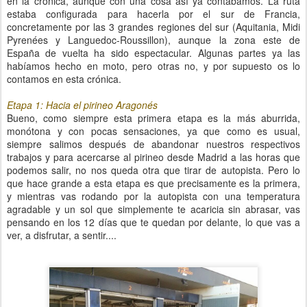
en la crónica, aunque con una cosa así ya contábamos. La ruta
estaba configurada para hacerla por el sur de Francia,
concretamente por las 3 grandes regiones del sur (Aquitania, Midi
Pyrenées y Languedoc-Roussillon), aunque la zona este de
España de vuelta ha sido espectacular. Algunas partes ya las
habíamos hecho en moto, pero otras no, y por supuesto os lo
contamos en esta crónica.
Etapa 1: Hacia el pirineo Aragonés
Bueno, como siempre esta primera etapa es la más aburrida,
monótona y con pocas sensaciones, ya que como es usual,
siempre salimos después de abandonar nuestros respectivos
trabajos y para acercarse al pirineo desde Madrid a las horas que
podemos salir, no nos queda otra que tirar de autopista. Pero lo
que hace grande a esta etapa es que precisamente es la primera,
y mientras vas rodando por la autopista con una temperatura
agradable y un sol que simplemente te acaricia sin abrasar, vas
pensando en los 12 días que te quedan por delante, lo que vas a
ver, a disfrutar, a sentir....