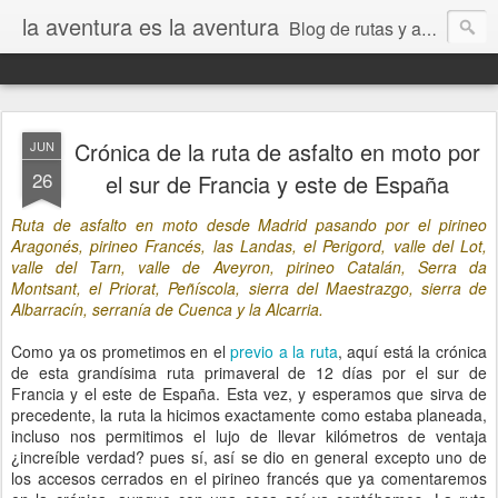
la aventura es la aventura
Blog de rutas y aventuras, tanto de carretera como offroad realizados en moto, coche y bici MTB. Artículos técnicos, de mecánica y novedades relacionados con el mundo de la moto trail, 4x4 y bici de montaña.
Crónica de la ruta de asfalto en moto por
JUN
26
el sur de Francia y este de España
Ruta de asfalto en moto desde Madrid pasando por el pirineo
Aragonés, pirineo Francés, las Landas, el Perigord, valle del Lot,
valle del Tarn, valle de Aveyron, pirineo Catalán, Serra da
Montsant, el Priorat, Peñíscola, sierra del Maestrazgo, sierra de
Albarracín, serranía de Cuenca y la Alcarria.
Como ya os prometimos en el
previo a la ruta
, aquí está la crónica
de esta grandísima ruta primaveral de 12 días por el sur de
Francia y el este de España. Esta vez, y esperamos que sirva de
precedente, la ruta la hicimos exactamente como estaba planeada,
incluso nos permitimos el lujo de llevar kilómetros de ventaja
¿increíble verdad? pues sí, así se dio en general excepto uno de
los accesos cerrados en el pirineo francés que ya comentaremos