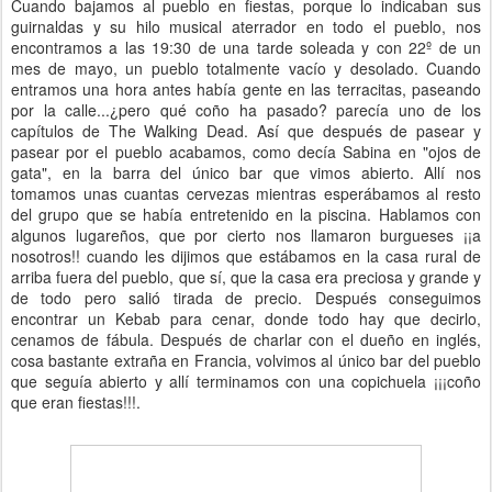
Cuando bajamos al pueblo en fiestas, porque lo indicaban sus
guirnaldas y su hilo musical aterrador en todo el pueblo, nos
encontramos a las 19:30 de una tarde soleada y con 22º de un
mes de mayo, un pueblo totalmente vacío y desolado. Cuando
entramos una hora antes había gente en las terracitas, paseando
por la calle...¿pero qué coño ha pasado? parecía uno de los
capítulos de The Walking Dead. Así que después de pasear y
pasear por el pueblo acabamos, como decía Sabina en "ojos de
gata", en la barra del único bar que vimos abierto. Allí nos
tomamos unas cuantas cervezas mientras esperábamos al resto
del grupo que se había entretenido en la piscina. Hablamos con
algunos lugareños, que por cierto nos llamaron burgueses ¡¡a
nosotros!! cuando les dijimos que estábamos en la casa rural de
arriba fuera del pueblo, que sí, que la casa era preciosa y grande y
de todo pero salió tirada de precio. Después conseguimos
encontrar un Kebab para cenar, donde todo hay que decirlo,
cenamos de fábula. Después de charlar con el dueño en inglés,
cosa bastante extraña en Francia, volvimos al único bar del pueblo
que seguía abierto y allí terminamos con una copichuela ¡¡¡coño
que eran fiestas!!!.