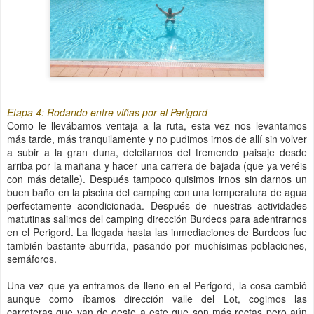
Etapa 4: Rodando entre viñas por el Perigord
Como le llevábamos ventaja a la ruta, esta vez nos levantamos
más tarde, más tranquilamente y no pudimos irnos de allí sin volver
a subir a la gran duna, deleitarnos del tremendo paisaje desde
arriba por la mañana y hacer una carrera de bajada (que ya veréis
con más detalle). Después tampoco quisimos irnos sin darnos un
buen baño en la piscina del camping con una temperatura de agua
perfectamente acondicionada. Después de nuestras actividades
matutinas salimos del camping dirección Burdeos para adentrarnos
en el Perigord. La llegada hasta las inmediaciones de Burdeos fue
también bastante aburrida, pasando por muchísimas poblaciones,
semáforos.
Una vez que ya entramos de lleno en el Perigord, la cosa cambió
aunque como íbamos dirección valle del Lot, cogimos las
carreteras que van de oeste a este que son más rectas pero aún