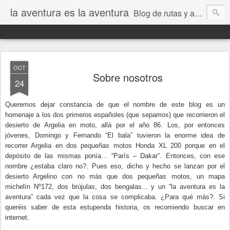
la aventura es la aventura
Blog de rutas y aventuras, tanto de carretera como offroad realizados en moto, coche y bici MTB. Artículos técnicos, de mecánica y novedades relacionados con el mundo de la moto trail, 4x4 y bici de montaña.
OCT
Sobre nosotros
24
Queremos dejar constancia de que el nombre de este blog es un
homenaje a los dos primeros españoles (que sepamos) que recorrieron el
desierto de Argelia en moto, allá por el año 86. Los, por entonces
jóvenes, Domingo y Fernando “El bala” tuvieron la enorme idea de
recorrer Argelia en dos pequeñas motos Honda XL 200 porque en el
depósito de las mismas ponía… “París – Dakar”. Entonces, con ese
nombre ¿estaba claro no?. Pues eso, dicho y hecho se lanzan por el
desierto Argelino con no más que dos pequeñas motos, un mapa
michelín Nº172, dos brújulas, dos bengalas... y un “la aventura es la
aventura” cada vez que la cosa se complicaba. ¿Para qué más?. Si
queréis saber de esta estupenda historia, os recomiendo buscar en
internet.