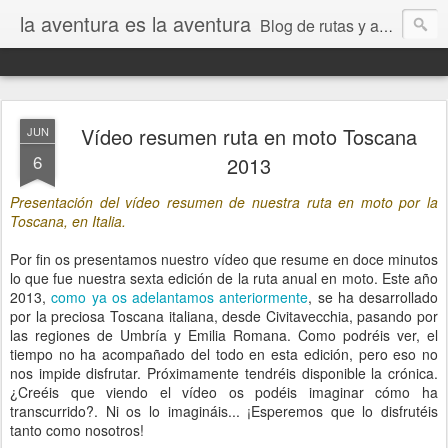
la aventura es la aventura
Blog de rutas y aventuras, tanto de carretera como offroad realizados en moto, coche y bici MTB. Artículos técnicos, de mecánica y novedades relacionados con el mundo de la moto trail, 4x4 y bici de montaña.
Vídeo resumen ruta en moto Toscana
JUN
6
2013
Presentación del vídeo resumen de nuestra ruta en moto por la
Toscana, en Italia.
Por fin os presentamos nuestro vídeo que resume en doce minutos
lo que fue nuestra sexta edición de la ruta anual en moto. Este año
2013,
como ya os adelantamos anteriormente
, se ha desarrollado
por la preciosa Toscana italiana, desde Civitavecchia, pasando por
las regiones de Umbría y Emilia Romana. Como podréis ver, el
tiempo no ha acompañado del todo en esta edición, pero eso no
nos impide disfrutar. Próximamente tendréis disponible la crónica.
¿Creéis que viendo el vídeo os podéis imaginar cómo ha
transcurrido?. Ni os lo imagináis... ¡Esperemos que lo disfrutéis
tanto como nosotros!