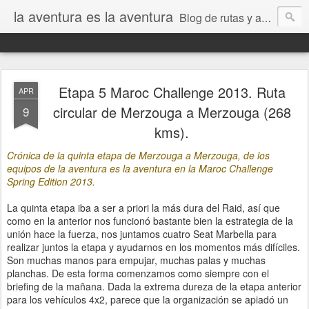
la aventura es la aventura
Blog de rutas y aventuras, tanto de carretera como offroad realizados en moto, coche y bici MTB. Artículos técnicos, de mecánica y novedades relacionados con el mundo de la moto trail, 4x4 y bici de montaña.
Etapa 5 Maroc Challenge 2013. Ruta
APR
circular de Merzouga a Merzouga (268
9
kms).
Crónica de la quinta etapa de Merzouga a Merzouga, de los
equipos de la aventura es la aventura en la Maroc Challenge
Spring Edition 2013.
La quinta etapa iba a ser a priori la más dura del Raid, así que
como en la anterior nos funcionó bastante bien la estrategia de la
unión hace la fuerza, nos juntamos cuatro Seat Marbella para
realizar juntos la etapa y ayudarnos en los momentos más difíciles.
Son muchas manos para empujar, muchas palas y muchas
planchas. De esta forma comenzamos como siempre con el
briefing de la mañana. Dada la extrema dureza de la etapa anterior
para los vehículos 4x2, parece que la organización se apiadó un