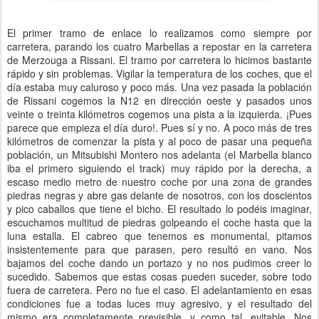
El primer tramo de enlace lo realizamos como siempre por
carretera, parando los cuatro Marbellas a repostar en la carretera
de Merzouga a Rissani. El tramo por carretera lo hicimos bastante
rápido y sin problemas. Vigilar la temperatura de los coches, que el
día estaba muy caluroso y poco más. Una vez pasada la población
de Rissani cogemos la N12 en dirección oeste y pasados unos
veinte o treinta kilómetros cogemos una pista a la izquierda. ¡Pues
parece que empieza el día duro!. Pues sí y no. A poco más de tres
kilómetros de comenzar la pista y al poco de pasar una pequeña
población, un Mitsubishi Montero nos adelanta (el Marbella blanco
iba el primero siguiendo el track) muy rápido por la derecha, a
escaso medio metro de nuestro coche por una zona de grandes
piedras negras y abre gas delante de nosotros, con los doscientos
y pico caballos que tiene el bicho. El resultado lo podéis imaginar,
escuchamos multitud de piedras golpeando el coche hasta que la
luna estalla. El cabreo que tenemos es monumental, pitamos
insistentemente para que parasen, pero resultó en vano. Nos
bajamos del coche dando un portazo y no nos pudimos creer lo
sucedido. Sabemos que estas cosas pueden suceder, sobre todo
fuera de carretera. Pero no fue el caso. El adelantamiento en esas
condiciones fue a todas luces muy agresivo, y el resultado del
mismo era completamente previsible, y como tal, evitable. Nos